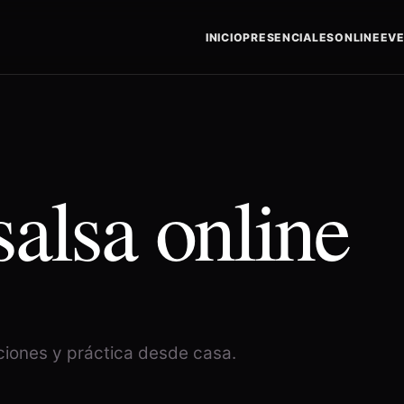
INICIO
PRESENCIALES
ONLINE
EV
alsa online
iones y práctica desde casa.