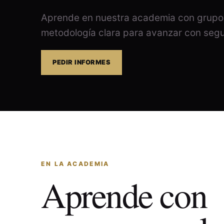
Aprende en nuestra academia con grupos 
metodología clara para avanzar con segu
PEDIR INFORMES
EN LA ACADEMIA
Aprende con