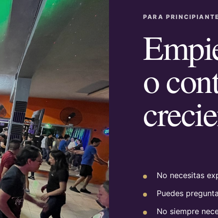
PARA PRINCIPIANT
Empie
o con
creci
No necesitas exp
Puedes preguntar
No siempre nece