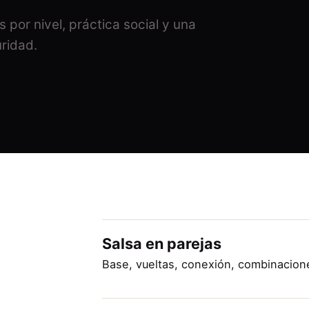
por nivel, práctica social y una
ridad.
Salsa en parejas
Base, vueltas, conexión, combinacione